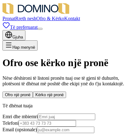
Pronat
Rreth nesh
Ofro & Kërko
Kontakt
Të preferuarat
Gjuha
Hap menynë
Ofro ose kërko një pronë
Nëse dëshironi të listoni pronën tuaj ose të gjeni të duhurën,
plotësoni të dhënat më poshtë dhe ekipi ynë do t'ju kontaktojë.
Ofro një pronë
Kërko një pronë
Të dhënat tuaja
Emri dhe mbiemri
Telefoni
Email
(
opsionale
)