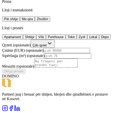
Prona
Lloji i transaksionit
Për shitje
Me qira
Zhvillim
Lloji i pronës
Apartament
Shtëpi
Vilë
Penthouse
Tokë
Zyrë
Lokal
Depo
Qyteti
(
opsionale
)
Çdo qytet
Çmimi (EUR)
(
opsionale
)
Sipërfaqja (m²)
(
opsionale
)
Mesazhi
(
opsionale
)
Dërgo pronën
DOMINO
Partneri juaj i besuar për shitjen, blerjen dhe qiradhënien e pronave
në Kosovë.