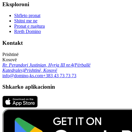
Eksploroni
Shfleto pronat
Shitni me ne
Pronat e ruajtura
Rreth Domino
Kontakt
Prishtinë
Kosovë
Rr. Perandori Justinian, Hyrja III nr.4
(Përballë
Katedrales)
Prishtinë, Kosovë
info@domino-ks.com
+383 43 73 73 73
Shkarko aplikacionin